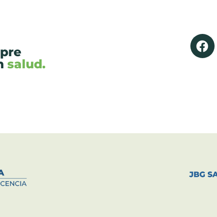
mpre
en
salud.